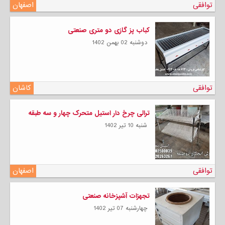
توافقی
اصفهان
کباب پز گازی دو متری صنعتی
دوشنبه 02 بهمن 1402
توافقی
کاشان
ترالی چرخ دار استیل متحرک چهار و سه طبقه
شنبه 10 تیر 1402
توافقی
اصفهان
تجهزات آشپزخانه صنعتی
چهارشنبه 07 تیر 1402