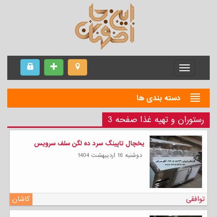
Menu
دسته بندی ها
رستوران و تهیه غذا صفحه 3
یخچال تاپینگ سرد ده لگن سلف سرویس
دوشنبه 16 ارديبهشت 1404
توافقی
کاشان