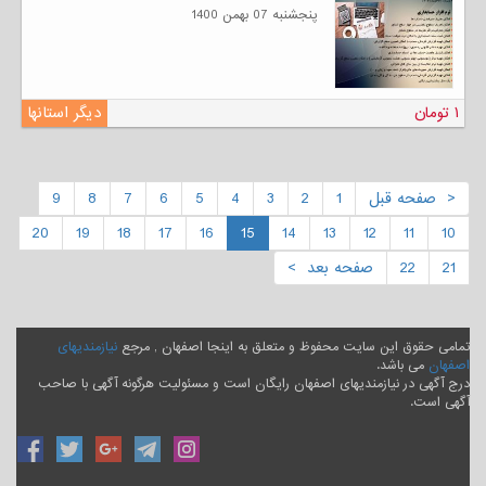
پنجشنبه 07 بهمن 1400
۱ تومان
دیگر استانها
< صفحه قبل
1
2
3
4
5
6
7
8
9
20
19
18
17
16
15
14
13
12
11
10
21
22
صفحه بعد >
تمامی حقوق این سایت محفوظ و متعلق به اینجا اصفهان , مرجع
نیازمندیهای
اصفهان
می باشد.
درج آگهی در نیازمندیهای اصفهان رایگان است و مسئولیت هرگونه آگهی با صاحب
آگهی است.