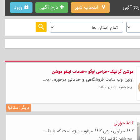
انتخاب شهر
درج آگهی
ورود
رتاژ آگهی
موشن گرافیک*طراحی لوگو *خدمات اینفو موشن
اولین وب سایت فروشگاهی و خدماتی درحوزه it به...
پنجشنبه 29 تیر 1402
دیگر استانها
کاغذ حرارتی
کاغذ حرارتی نوعی کاغذ مرغوب ویژه است که با یک...
سه شنبه 20 تیر 1402