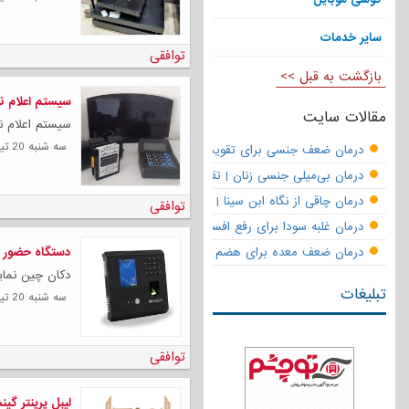
سایر خدمات
توافقی
بازگشت به قبل >>
سیستم اعلام ن
مقالات سایت
سیستم اعلام ن
سه شنبه 20 تیر 1402
درمان ضعف جنسی برای تقویت قوای مردانه | تقویت نعوظ و رفع زودانزا
درمان بی‌میلی جنسی زنان | تقویت قوای جنسی و بازگشت لذت
درمان چاقی از نگاه ابن سینا | نسخه حکما برای کاهش وزن طبیعی
توافقی
درمان غلبه سودا برای رفع افسردگی
درمان ضعف معده برای هضم قوی
دستگاه حضور 
دکان چین نمای
تبلیغات
سه شنبه 20 تیر 1402
توافقی
لیبل پرینتر گین