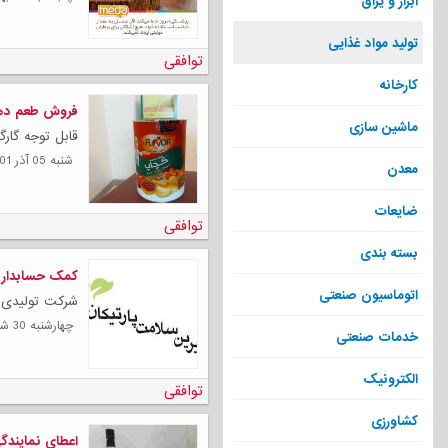
ابزار و یراق
تولید مواد غذایی
توافقی
کارخانه
فروش طعم دهن
ماشین سازی
قابل توجه گارگ
شنبه 05 آذر 1401
معدن
ضایعات
توافقی
بسته بندی
کمک حسابدار
اتوماسیون صنعتی
شرکت تولیدی ش
چهارشنبه 30 شهریور 1401
خدمات صنعتی
الکترونیک
توافقی
کشاورزی
اعطای نمایندگ