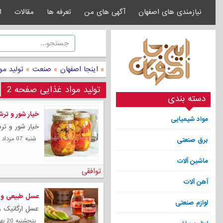
نیازمندی های اصفهان
آگهی های من
تعرفه ها
مقالات
ا
»
اینجا اصفهان
»
صنعت
»
تولید مو
تولید مواد غذایی صفحه 2
دسته بندی
خیار شور و تر
مواد شیمیایی
خیار شور و ترش
شنبه 07 مرداد 1402
برق صنعتی
ماشین آلات
توافقی
آهن آلات
عسل طبیعی و ا
لوازم صنعتی
عسل ارگانیک و
پنجشنبه 20 بهمن 1401