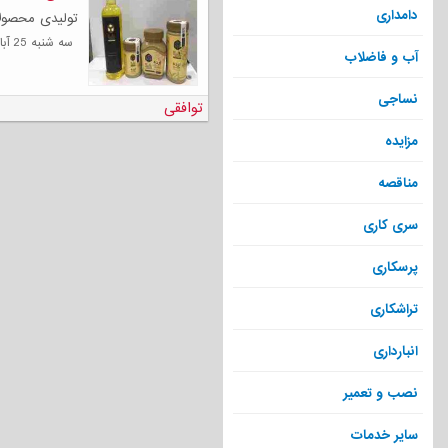
دامداری
تولیدی محصولا
سه شنبه 25 آبان 1400
آب و فاضلاب
نساجی
توافقی
مزایده
مناقصه
سری کاری
پرسکاری
تراشکاری
انبارداری
نصب و تعمیر
سایر خدمات