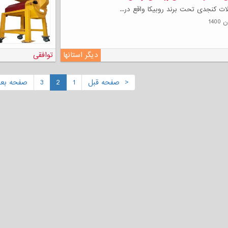
ت کنجدی تحت برند روبیکا واقع در...
دیگر استانها
توافقی
< صفحه قبل
1
2
3
صفحه بع