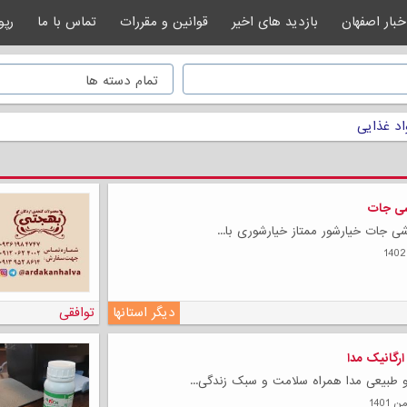
خبار اصفهان
بازدید های اخیر
قوانین و مقررات
تماس با ما
رپو
اد غذایی
شی جات
ی جات خیارشور ممتاز خیارشوری با...
دیگر استانها
توافقی
رگانیک مدا
 طبیعی مدا همراه سلامت و سبک زندگی...