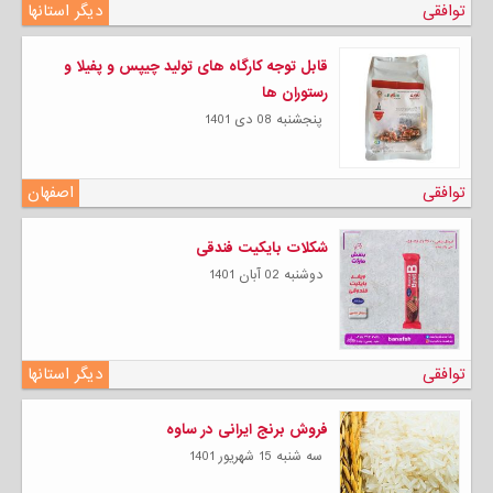
توافقی
دیگر استانها
قابل توجه کارگاه های تولید چیپس و پفیلا و
رستوران ها
پنجشنبه 08 دی 1401
توافقی
اصفهان
شکلات بایکیت فندقی
دوشنبه 02 آبان 1401
توافقی
دیگر استانها
فروش برنج ایرانی در ساوه
سه شنبه 15 شهریور 1401