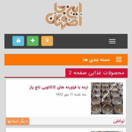
Menu
دسته بندی ها
محصولات غذایی صفحه 2
ارده با فراورده های کاکائویی تاج پاز
سه شنبه 11 مهر 1402
توافقی
دیگر استانها