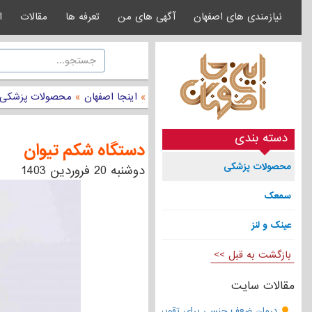
نیازمندی های اصفهان
آگهی های من
تعرفه ها
مقالات
ا
»
اینجا اصفهان
»
محصولات پزشکی
دسته بندی
دستگاه شکم تیوان
محصولات پزشکی
دوشنبه 20 فروردين 1403
سمعک
عینک و لنز
بازگشت به قبل >>
مقالات سایت
درمان ضعف جنسی برای تقویت قوای مردانه | تقویت نعوظ و رفع زودانزا