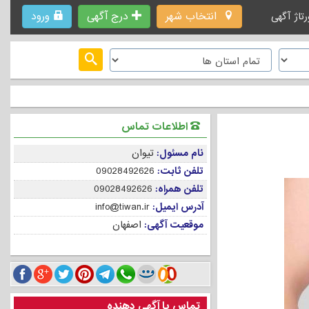
انتخاب شهر
درج آگهی
ورود
رتاژ آگهی
اطلاعات تماس
نام مسئول:
تیوان
تلفن ثابت:
09028492626
تلفن همراه:
09028492626
آدرس ایمیل:
info@tiwan.ir
موقعیت آگهی:
اصفهان
تماس با آگهی دهنده