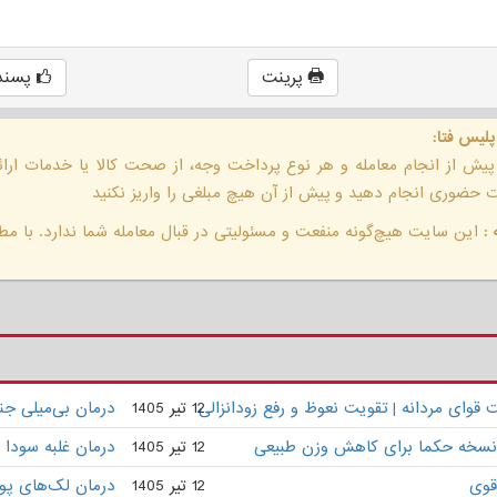
پرینت
پسند
پلیس فتا:
 پیش از انجام معامله و هر نوع پرداخت وجه، از صحت کالا یا خدمات ار
حضوری انجام دهید و پیش از آن هیچ مبلغی را واریز نکنید
:
این سایت هیچ‌گونه منفعت و مسئولیتی در قبال معامله شما ندارد. با مطا
وای مردانه | تقویت نعوظ و رفع زودانزالی
12 تیر 1405
درمان بی‌میلی ج
 | نسخه حکما برای کاهش وزن طبیعی
12 تیر 1405
درمان غلبه سودا 
قوی
12 تیر 1405
درمان لک‌های پو