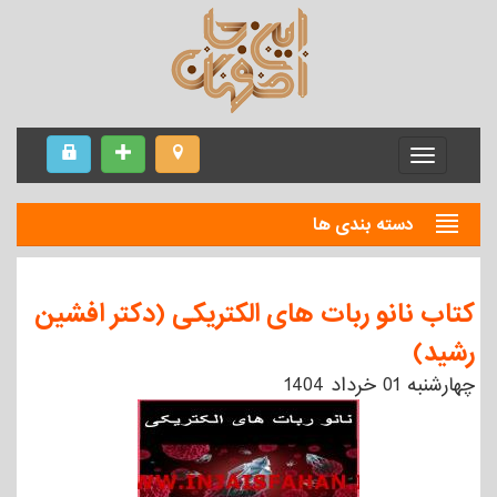
Menu
دسته بندی ها
کتاب نانو ربات های الکتریکی (دکتر افشین
رشید)
چهارشنبه 01 خرداد 1404