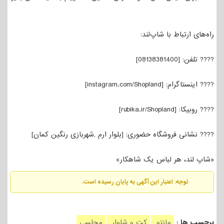
راه‌های ارتباط با شاپ‌لند:
???? تلفن: [08138381400]
???? اینستاگرام: [instagram.com/Shopland]
???? روبیکا: [rubika.ir/Shopland]
???? نشانی فروشگاه حضوری: [بلوار ارم ,شهربازی رنگین کمان]
«شاپ لند، هر لباس یک شاهکار»
توجه: اعتبار این آگهی به پایان رسیده است.
برچسب ها :
مانتو
کت و شلوار
مجلسی