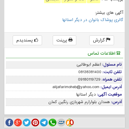
آگهی های بیشتر:
گالری پوشاک بانوان در دیگر استانها
گزارش
پرینت
پسندیدم
اطلاعات تماس
نام مسئول:
اعظم ابوطالبی
تلفن ثابت:
08138381400
تلفن همراه:
09180119729
آدرس ایمیل:
alijafarimoheb@yahoo.com
موقعیت آگهی:
دیگر استانها
آدرس:
همدان بلوارارم شهربازی رنگین کمان