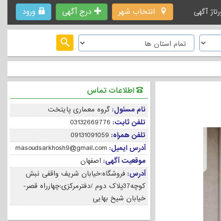
انتخاب شهر
درج آگهی
ورود
رتاژ آگهی
اطلاعات تماس
نام مسئول:
گروه معماری پایتخت
تلفن ثابت:
03132669776
تلفن همراه:
09131091059
آدرس ایمیل:
masoudsarkhosh9@gmail.com
موقعیت آگهی:
اصفهان
آدرس:
فروشگاه:خیابان شریف واقفی نبش
کوچه37پلاک دوم /دفترمرکزی:چهارراه قصر-
خیابان شیخ بهایی