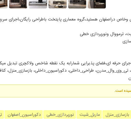
ن وخاص دراصفهان هستید،گروه معماری پایتخت باطراحی رایگان،اجرای سری
یت، ترمووال ونورپردازی خطی
سازی
م اجرای حرفه ای،فضای پذیرایی شمارابه یک نقطه شاخص ولاکچری تبدیل میکن
 تی_وی_وال_مدرن، طراحی_داخلی، دکوراسیون_داخلی، بازسازی_منزل، کنا
ن
رسیده است.
بازسازی_منزل
ماربل_شیت
نورپردازی_خطی
دکوراسیون_اصفهان
ت