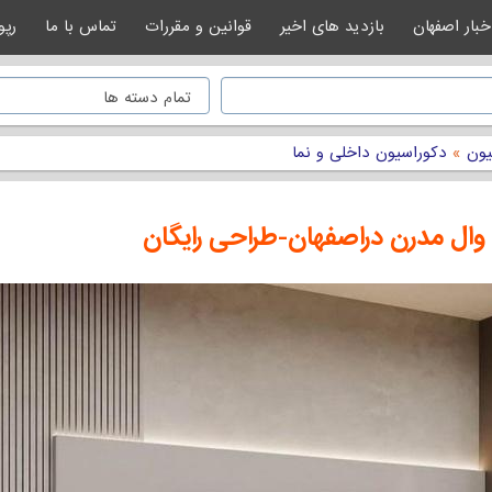
خبار اصفهان
بازدید های اخیر
قوانین و مقررات
تماس با ما
رپو
یون
»
دکوراسیون داخلی و نما
ال مدرن دراصفهان-طراحی رایگان
لی