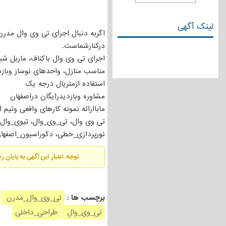
لینک آگهی
اگربه دنبال اجرای تی وی وال مدر
درکنارشماست.
اجرای تی وی وال باکناف، ماربل ش
مناسب منازل، واحدهای نوساز وباز
استفاده ازمتریال درجه یک
مشاوره وبازدیدرایگان دراصفهان
ماباارائه نمونه کارهای واقعی وتی
تی وی وال، تی_وی_وال، تیوی_وال،
نورپردازی_خطی، دکوراسیون_اصفها
توجه: اعتبار این آگهی به پایان 
برچسب ها :
تی_وی_وال_مدرن
تی_وی_وال
طراحی_داخلی