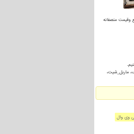
ع وقیمت منصفانه
یم.
ف، ماربل_شیت،
ی وی وال