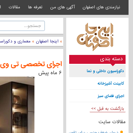
نیازمندی های اصفهان
آگهی های من
تعرفه ها
مقالات
ا
»
اینجا اصفهان
»
معماری و دکوراس
دسته بندی
اجرای تخصصی تی وی و
دکوراسیون داخلی و نما
۶ ماه پیش
کابینت آشپزخانه
اجرای فضای سبز
بازگشت به قبل >>
مقالات سایت
درمان ضعف جنسی برای تقویت قوای مردانه | تقویت نعوظ و رفع زودانزا