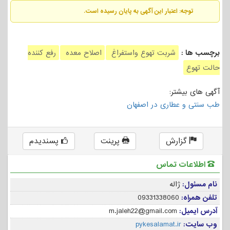
توجه: اعتبار این آگهی به پایان رسیده است.
برچسب ها :
شربت تهوع واستفراغ
اصلاح معده
رفع کننده
حالت تهوع
آگهی های بیشتر:
طب سنتی و عطاری در اصفهان
گزارش
پرینت
پسندیدم
اطلاعات تماس
نام مسئول:
ژاله
تلفن همراه:
09331338060
آدرس ایمیل:
m.jaleh22@gmail.com
وب سایت:
pykesalamat.ir