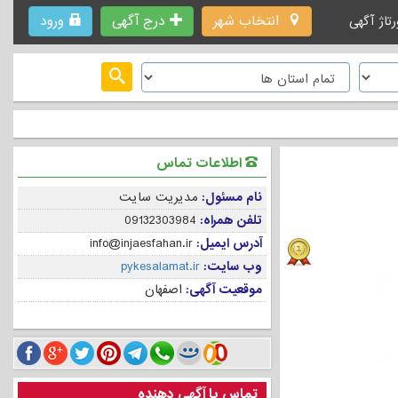
انتخاب شهر
درج آگهی
ورود
رتاژ آگهی
اطلاعات تماس
نام مسئول:
مدیریت سایت
تلفن همراه:
09132303984
آدرس ایمیل:
info@injaesfahan.ir
وب سایت:
pykesalamat.ir
موقعیت آگهی:
اصفهان
تماس با آگهی دهنده