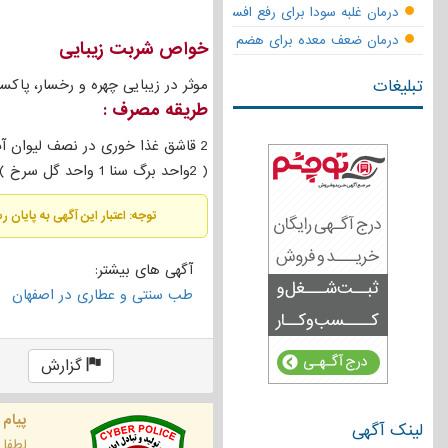
درمان غلبه سودا برای رفع افسردگی
درمان ضعف معده برای هضم قوی
خواص شربت زیبایی
تبلیغات
موثر در زیبایی چهره و رخسار، پاکسا
طریقه مصرف :
( 2واحد برگ سنا 1 واحد گل سرخ ) به همراه کرم و کپسول زیبایی و اصلاح تغذیه نتیجه بهتری حاصل خواهد شد .
توجه: اعتبار این آگهی به پایان 
آگهی های بیشتر:
طب سنتی و عطاری در اصفهان
گزارش
پیام 
لینک آگهی
لطفا