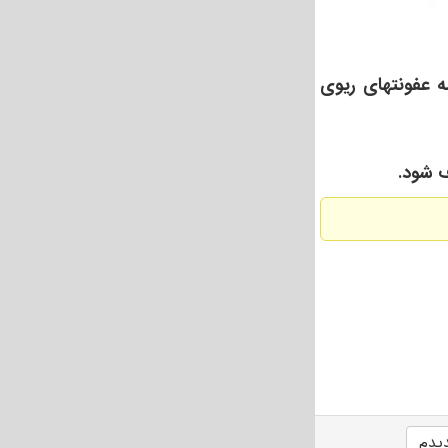
ه عفونتهای ریوی
یدم