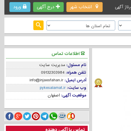
انتخاب شهر
درج آگهی
ورود
رتاژ آگهی
اطلاعات تماس
نام مسئول:
مدیریت سایت
تلفن همراه:
09132303984
آدرس ایمیل:
info@injaesfahan.ir
وب سایت:
pykesalamat.ir
موقعیت آگهی:
اصفهان
تماس با آگهی دهنده