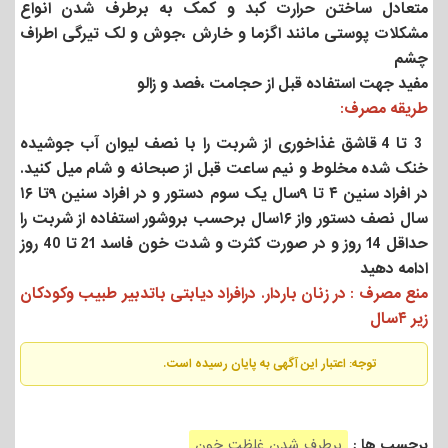
متعادل ساختن حرارت کبد و کمک به برطرف شدن انواع
مشکلات پوستی مانند اگزما و خارش ،جوش و لک تیرگی اطراف
چشم
مفید جهت استفاده قبل از حجامت ،فصد و زالو
طریقه مصرف:
3 تا 4 قاشق غذاخوری از شربت را با نصف لیوان آب جوشیده
خنک شده مخلوط و نیم ساعت قبل از صبحانه و شام میل کنید.
در افراد سنین ۴ تا ۹سال یک سوم دستور و در افراد سنین ۹تا ۱۶
سال نصف دستور واز ۱۶سال برحسب بروشور استفاده از شربت را
حداقل 14 روز و در صورت کثرت و شدت خون فاسد 21 تا 40 روز
ادامه دهید
منع مصرف : در زنان باردار. درافراد دیابتی باتدبیر طبیب وکودکان
زیر ۴سال
توجه: اعتبار این آگهی به پایان رسیده است.
برچسب ها :
برطرف شدن غلظت خون