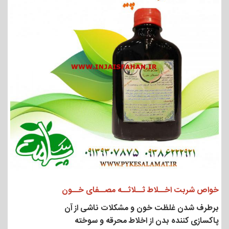
خواص شربت اخــلاط ثــلاثــه مصــفای خــون
برطرف شدن غلظت خون و مشکلات ناشی از آن
پاکسازی کننده بدن از اخلاط محرقه و سوخته