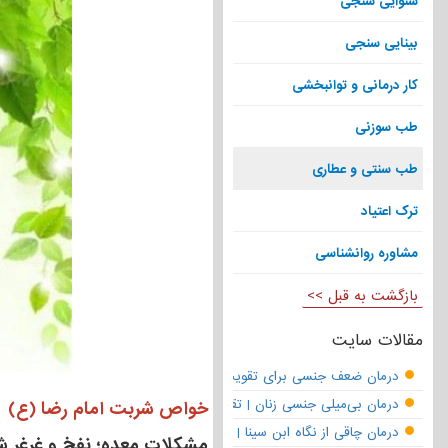
شنوایی سنجی
بینایی سنجی
کار درمانی و توانبخشی
طب سوزنی
طب سنتی و عطاری
ترک اعتیاد
مشاوره روانشناسی
بازگشت به قبل >>
مقالات سایت
درمان ضعف جنسی برای تقویت قوای مردانه | تقویت نعوظ و رفع زودانزا
درمان بی‌میلی جنسی زنان | تقویت قوای جنسی و بازگشت لذت
خواص شربت امام رضا (ع)
درمان چاقی از نگاه ابن سینا | نسخه حکما برای کاهش وزن طبیعی
مشکلات معده؛ نفخ و غرغر 