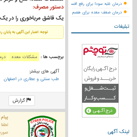
درمان غلبه سودا برای رفع افسردگی
دستور مصرف:
درمان ضعف معده برای هضم قوی
یک قاشق مرباخوری را در یک 
تبلیغات
توجه: اعتبار این آگهی به پایان 
برچسب ها :
مشکلات معده
درم
آگهی های بیشتر:
طب سنتی و عطاری در اصفهان
گزارش
پیام 
لطفا
لینک آگهی
صورت 