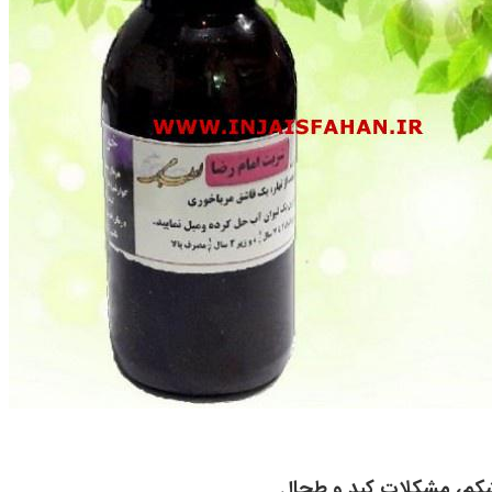
لی
شکم، مشکلات کبد و طحال