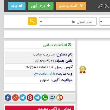
انتخاب شهر
درج آگهی
ورود
رتاژ آگهی
اطلاعات تماس
نام مسئول:
مدیریت سایت
تلفن همراه:
09132303984
آدرس ایمیل:
info@injaesfahan.ir
وب سایت:
pykesalamat.ir
موقعیت آگهی:
اصفهان
تماس با آگهی دهنده