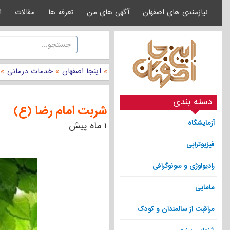
نیازمندی های اصفهان
آگهی های من
تعرفه ها
مقالات
ا
»
اینجا اصفهان
»
خدمات درمانی
»
دسته بندی
شربت امام رضا (ع)
آزمایشگاه
۱ ماه پیش
فیزیوتراپی
رادیولوژی و سونوگرافی
مامایی
مراقبت از سالمندان و کودک