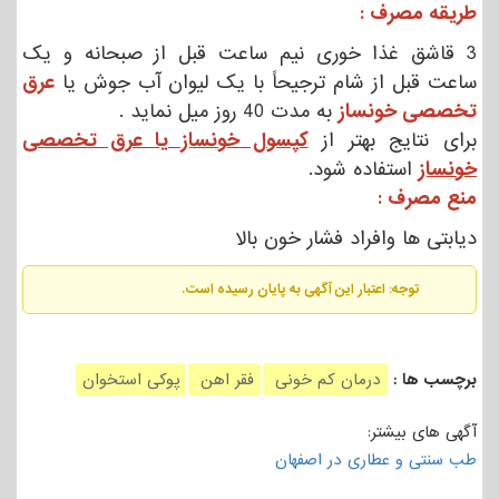
طریقه مصرف :
3 قاشق غذا خوری نیم ساعت قبل از صبحانه و یک
ساعت قبل از شام ترجیحاً با یک لیوان آب جوش یا
عرق
تخصصی خونساز
به مدت 40 روز میل نماید .
برای نتایج بهتر از
کپسول خونساز یا عرق تخصصی
خونساز
استفاده شود.
منع مصرف :
دیابتی ها وافراد فشار خون بالا
توجه: اعتبار این آگهی به پایان رسیده است.
برچسب ها :
درمان کم خونی
فقر اهن
پوکی استخوان
آگهی های بیشتر:
طب سنتی و عطاری در اصفهان