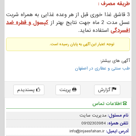
طریقه مصرف :
3 قاشق غذا خوری قبل از هر وعده غذایی به همراه شربت
عسل مدت 2 ماه جهت نتایج بهتر از
کپسول و قطره ضد
افسردگی
استفاده نماید.
توجه: اعتبار این آگهی به پایان رسیده است.
آگهی های بیشتر:
طب سنتی و عطاری در اصفهان
گزارش
پرینت
پسندیدم
اطلاعات تماس
نام مسئول:
مدیریت سایت
تلفن همراه:
09132303984
آدرس ایمیل:
info@injaesfahan.ir