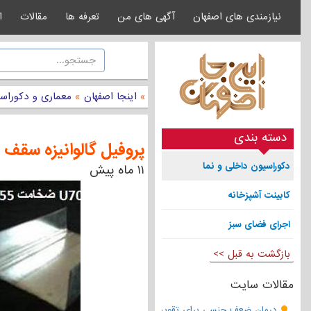
نیازمندی های اصفهان
آگهی های من
تعرفه ها
مقالات
ا
»
اینجا اصفهان
»
معماری و دکوراس
دسته بندی
پروفیل گالوانیزه سقف
دکوراسیون داخلی و نما
۱۱ ماه پیش
کابینت آشپزخانه
اجرای فضای سبز
بازگشت به قبل >>
مقالات سایت
درمان ضعف جنسی برای تقویت قوای مردانه | تقویت نعوظ و رفع زودانزا