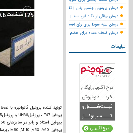
درمان بی‌میلی جنسی زنان | تقویت قوای جنسی و بازگشت لذت
درمان چاقی از نگاه ابن سینا | نسخه حکما برای کاهش وزن طبیعی
درمان غلبه سودا برای رفع افسردگی
درمان ضعف معده برای هضم قوی
تبلیغات
تولید کننده پروفیل گالوانیزه با ض
پروفیلF47 ، پروفیلUH36 و پروفیلL25 جهت زیرسازی سقف کاذب
پروفیل استاد و رانر در سایزهای 50 ، 70 ، 100 زیرسازی دیوارهای کاذب
پروفیل M80 ,M110 ,V80 ,A60 زیرسازی سمنت برد