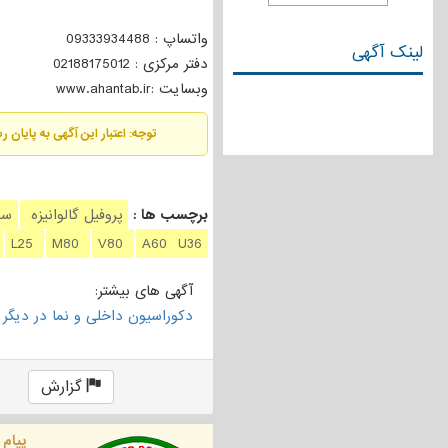
واتساپ : 09333934488
لینک آگهی
دفتر مرکزی : 02188175012
وبسایت :www.ahantab.ir
توجه: اعتبار این آگهی به پایان 
برچسب ها :
پروفیل گالوانیزه
سق
L25
M80
V80
A60
U36
آگهی های بیشتر:
دکوراسیون داخلی و نما در دیگر ا
گزارش
پیام 