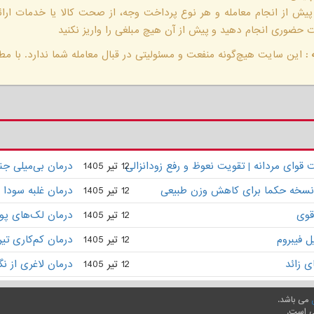
 پیش از انجام معامله و هر نوع پرداخت وجه، از صحت کالا یا خدمات ار
حضوری انجام دهید و پیش از آن هیچ مبلغی را واریز نکنید
:
این سایت هیچ‌گونه منفعت و مسئولیتی در قبال معامله شما ندارد. با مطا
وای مردانه | تقویت نعوظ و رفع زودانزالی
12 تیر 1405
درمان بی‌میلی ج
 | نسخه حکما برای کاهش وزن طبیعی
12 تیر 1405
درمان غلبه سودا 
قوی
12 تیر 1405
درمان لک‌های پو
 فیبروم
12 تیر 1405
درمان کم‌کاری تی
ی زائد
12 تیر 1405
درمان لاغری از ن
می باشد.
ی است.