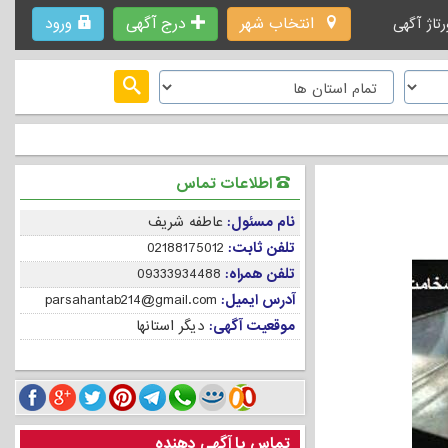
انتخاب شهر
درج آگهی
ورود
رتاژ آگهی
اطلاعات تماس
نام مسئول:
عاطفه شریف
تلفن ثابت:
02188175012
تلفن همراه:
09333934488
آدرس ایمیل:
parsahantab214@gmail.com
موقعیت آگهی:
دیگر استانها
تماس با آگهی دهنده