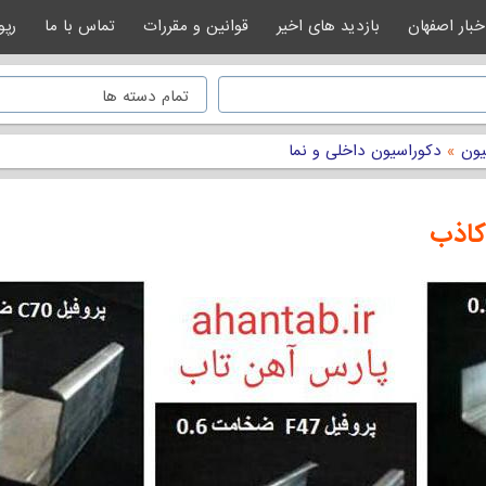
خبار اصفهان
بازدید های اخیر
قوانین و مقررات
تماس با ما
رپو
یون
»
دکوراسیون داخلی و نما
 کاذب
لی