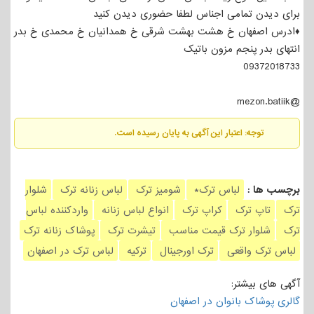
برای دیدن تمامی اجناس لطفا حضوری دیدن کنید
♦️ادرس اصفهان خ هشت بهشت شرقی خ همدانیان خ محمدی خ بدر
انتهای بدر پنجم مزون باتیک
09372018733
@mezon.batiik
توجه: اعتبار این آگهی به پایان رسیده است.
برچسب ها :
لباس ترک*
شومیز ترک
لباس زنانه ترک
شلوار
ترک
تاپ ترک
کراپ ترک
انواع لباس زنانه
واردکننده لباس
ترک
شلوار ترک قیمت مناسب
تیشرت ترک
پوشاک زنانه ترک
لباس ترک واقعی
ترک اورجینال
ترکیه
لباس ترک در اصفهان
آگهی های بیشتر:
گالری پوشاک بانوان در اصفهان