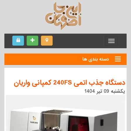
Menu
دسته بندی ها
دستگاه جذب اتمی 240FS کمپانی واریان
يكشنبه 09 تیر 1404