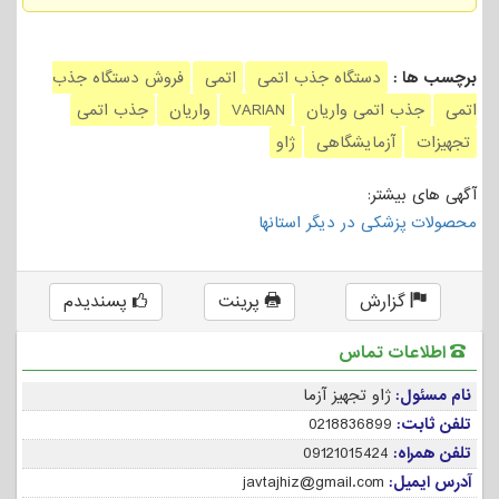
برچسب ها :
دستگاه جذب اتمی
اتمی
فروش دستگاه جذب
اتمی
جذب اتمی واریان
VARIAN
واریان
جذب اتمی
تجهیزات
آزمایشگاهی
ژاو
آگهی های بیشتر:
محصولات پزشکی در دیگر استانها
گزارش
پرینت
پسندیدم
اطلاعات تماس
نام مسئول:
ژاو تجهیز آزما
تلفن ثابت:
0218836899
تلفن همراه:
09121015424
آدرس ایمیل:
javtajhiz@gmail.com