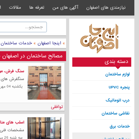
نیازمندی های اصفهان
آگهی های من
تعرفه ها
مقالات
ا
»
اینجا اصفهان
»
خدمات ساختمان
مصالح ساختمان در اصفهان ص
دسته بندی
سنگ فرش، موز
لوازم ساختمان
سنگفرش های پلیمری پرتیک
يكشنبه 04 مهر 1400
پنجره UPVC
درب اتوماتیک
توافقی
نقاشی ساختمان
اسلب های منا
خدمات برق
مشخصات فنی کامپ
سه شنبه 26 مرداد 1400