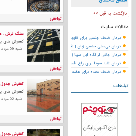
مصالح ساختمان
بازگشت به قبل >>
توافقی
مقالات سایت
سنگ فرش ، مو
درمان ضعف جنسی برای تقویت قوای مردانه | تقویت نعوظ و رفع زودانزا
کففرش های پلی
درمان بی‌میلی جنسی زنان | تقویت قوای جنسی و بازگشت لذت
شنبه 09 مرداد 1400
درمان چاقی از نگاه ابن سینا | نسخه حکما برای کاهش وزن طبیعی
درمان غلبه سودا برای رفع افسردگی
توافقی
درمان ضعف معده برای هضم قوی
کففرش جدول 
تبلیغات
کففرش های پلی
شنبه 02 مرداد 1400
توافقی
کففرش،جدول ،