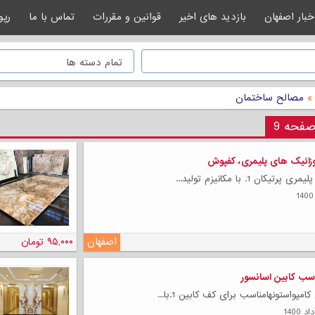
خبار اصفهان
بازدید های اخیر
قوانین و مقررات
تماس با ما
رپو
»
مصالح ساختمان
فحه 9
ائیک های پلیمری، کفپوش
ان 1. با مکانیزم تولید...
اصفهان
۹۵,۰۰۰ تومان
سب کابین اسانسور
واستونهامناسب برای کف کابین 1.با...