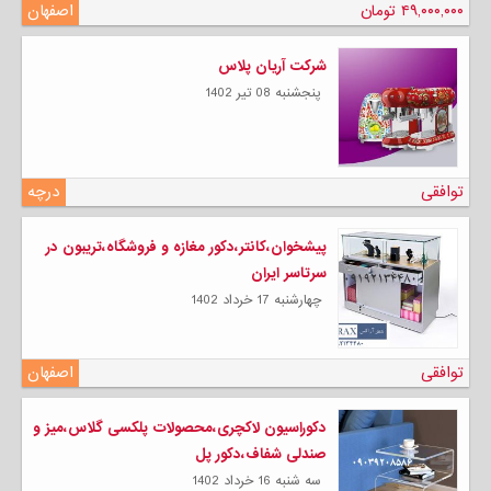
۴۹,۰۰۰,۰۰۰ تومان
اصفهان
شرکت آریان پلاس
پنجشنبه 08 تیر 1402
توافقی
درچه
پیشخوان،کانتر،دکور مغازه و فروشگاه،تریبون در
سرتاسر ایران
چهارشنبه 17 خرداد 1402
توافقی
اصفهان
دکوراسیون لاکچری،محصولات پلکسی گلاس،میز و
صندلی شفاف،دکور پل
سه شنبه 16 خرداد 1402