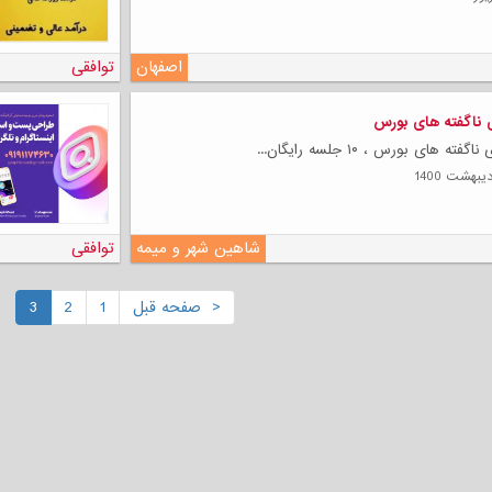
اصفهان
توافقی
 ناگفته های بورس
 های بورس ، ۱۰ جلسه رایگان...
شاهین شهر و میمه
توافقی
< صفحه قبل
1
2
3
لی