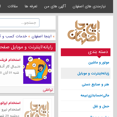
نیازمندی های اصفهان
آگهی های من
تعرفه ها
مقالات
ا
»
اینجا اصفهان
»
خدمات کسب و ک
رایانه‌/اینترنت و موبایل صفحه
دسته بندی
استخدام فریلنس
موتور و ماشین
دنـبـال کار آن
شنبه 01 آبان 1400
رایانه‌/اینترنت و موبایل
هنر و صنایع دستی
توافقی
مالی/حسابداری/بیمه
استخدام اپراتور
حمل و نقل
استخدام نیرو ی 
دوشنبه 29 شهریور 1400