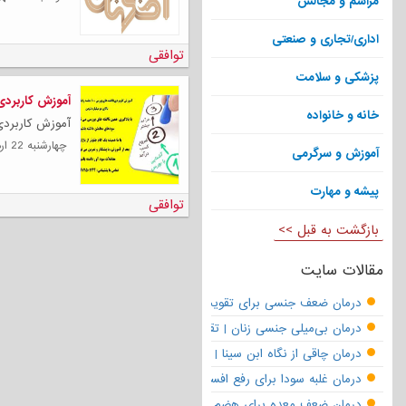
مراسم و مجالس
اداری/تجاری و صنعتی
توافقی
پزشکی و سلامت
آموزش کاربردی
خانه و خانواده
آموزش کاربردی ناگفته
چهارشنبه 22 ارديبهشت 1400
آموزش و سرگرمی
پیشه و مهارت
توافقی
بازگشت به قبل >>
مقالات سایت
درمان ضعف جنسی برای تقویت قوای مردانه | تقویت نعوظ و رفع زودانزا
درمان بی‌میلی جنسی زنان | تقویت قوای جنسی و بازگشت لذت
درمان چاقی از نگاه ابن سینا | نسخه حکما برای کاهش وزن طبیعی
درمان غلبه سودا برای رفع افسردگی
درمان ضعف معده برای هضم قوی