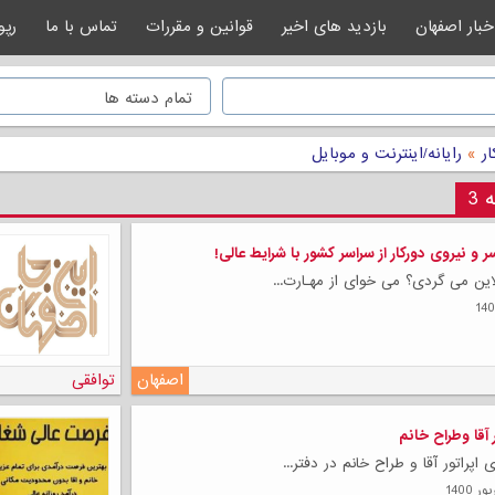
خبار اصفهان
بازدید های اخیر
قوانین و مقررات
تماس با ما
رپو
ار
»
رایانه‌/اینترنت و موبایل
 3
ر و نیروی دورکار از سراسر کشور با شرایط عالی!
ـلاین می گردی؟ می خوای از مهـارت...
اصفهان
توافقی
 آقا وطراح خانم
اپراتور آقا و طراح خانم در دفتر...