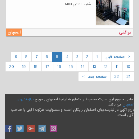
شنبه 30 تیر 1403
توافقی
اصفهان
< صفحه قبل
1
2
3
4
5
6
7
8
9
20
19
18
17
16
15
14
13
12
11
10
21
22
صفحه بعد >
تمامی حقوق این سایت محفوظ و متعلق به اینجا اصفهان , مرجع
نیازمندیهای
اصفهان
می باشد.
درج آگهی در نیازمندیهای اصفهان رایگان است و مسئولیت هرگونه آگهی با صاحب
آگهی است.