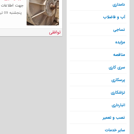
دامداری
جهت اطلاعات ب
پنجشنبه 09 تیر 1401
آب و فاضلاب
نساجی
توافقی
مزایده
مناقصه
سری کاری
پرسکاری
تراشکاری
انبارداری
نصب و تعمیر
سایر خدمات