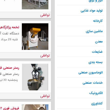
ابزار و یراق
تولید مواد غذایی
توافقی
کارخانه
تخمه پزکارگاه
ماشین سازی
دستگاه تفت آج
شنبه 29 مرداد 1401
معدن
ضایعات
توافقی
بسته بندی
رستر صنعتی قهو
اتوماسیون صنعتی
رستر صنعتی قهو
پنجشنبه 30 تیر 1401
خدمات صنعتی
الکترونیک
توافقی
کشاورزی
فروش فوری ۲ عدد بالمیل ۱۸۰۰۰ لیتر خارجی