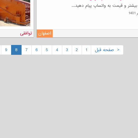
یشتر و قیمت به واتساپ پیام دهید....
اصفهان
توافقی
< صفحه قبل
1
2
3
4
5
6
7
8
9