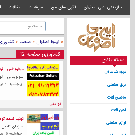
نیازمندی های اصفهان
آگهی های من
تعرفه ها
مقالات
ا
»
اینجا اصفهان
»
صنعت
»
کشاورزی
کشاورزی صفحه 12
دسته بندی
سولوپتاس | کو
مواد شیمیایی
سولوپتاس | کود
پنجشنبه 24 تیر 1400
برق صنعتی
ماشین آلات
توافقی
آهن آلات
تولید کننده کو
لوازم صنعتی
سازمان تامین ن
چهارشنبه 16 تیر 1400