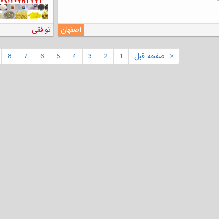
اصفهان
توافقی
< صفحه قبل
1
2
3
4
5
6
7
8