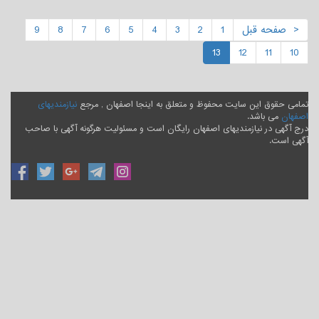
< صفحه قبل
1
2
3
4
5
6
7
8
9
13
12
11
10
تمامی حقوق این سایت محفوظ و متعلق به اینجا اصفهان , مرجع
نیازمندیهای
اصفهان
می باشد.
درج آگهی در نیازمندیهای اصفهان رایگان است و مسئولیت هرگونه آگهی با صاحب
آگهی است.