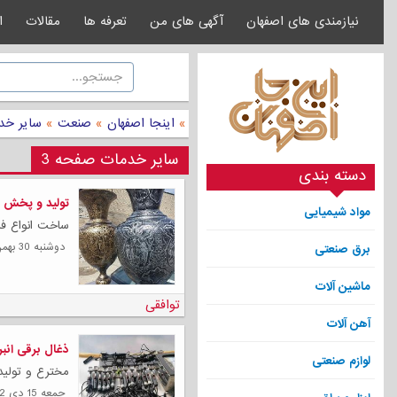
نیازمندی های اصفهان
آگهی های من
تعرفه ها
مقالات
ا
»
اینجا اصفهان
»
صنعت
»
سایر خد
سایر خدمات صفحه 3
دسته بندی
تولید و پخش گ
مواد شیمیایی
ساخت انواع فل
دوشنبه 30 بهمن 1402
برق صنعتی
ماشین آلات
توافقی
آهن آلات
ذغال برقی انبر
لوازم صنعتی
مخترع و تولید 
جمعه 15 دی 1402