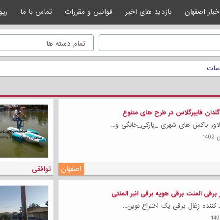
خبار اصفهان
بازدید های اخیر
قوانین و مقررات
تماس با ما
رپو
مات
لدان فایبرگلاس در طرح های متنوع
اور باکس های شهری _پارکی_خانگی و...
اصفهان
توافقی
 برقی المنت برقی هویه برقی انبر المنتی
کننده زغال برقی یک اختراع نوین...