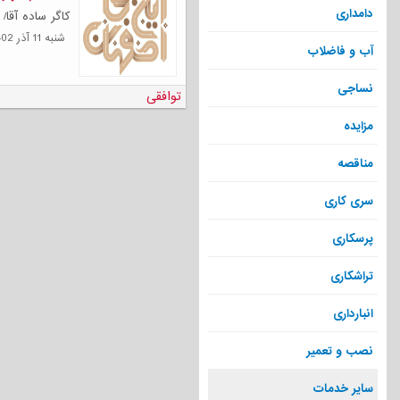
دامداری
کاگر ساده آقا/
شنبه 11 آذر 1402
آب و فاضلاب
نساجی
توافقی
مزایده
مناقصه
سری کاری
پرسکاری
تراشکاری
انبارداری
نصب و تعمیر
سایر خدمات