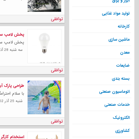
ابزار و یراق
تولید مواد غذایی
توافقی
کارخانه
پخش لامپ سایر
ماشین سازی
پخش لامپ سایرو
سه شنبه 28 آذر 1402
معدن
ضایعات
توافقی
بسته بندی
طراحی پارک آب
اتوماسیون صنعتی
با سلام احترام
شنبه 25 آذر 1402
خدمات صنعتی
الکترونیک
توافقی
کشاورزی
استخدام کارگر 