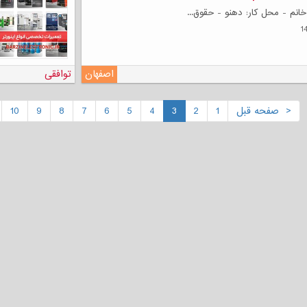
 خانم - محل کار: دهنو - حقوق...
اصفهان
توافقی
< صفحه قبل
1
2
3
4
5
6
7
8
9
10