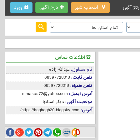
انتخاب شهر
درج آگهی
ورود
رتاژ آگهی
اطلاعات تماس
نام مسئول:
عبدالله زاده
تلفن ثابت:
09397728318
تلفن همراه:
09397728318
آدرس ایمیل:
mmasas72@yahoo.com
موقعیت آگهی:
دیگر استانها
آدرس:
https://hoghogh20.blogsky.com/