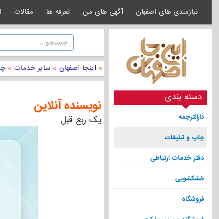
نیازمندی های اصفهان
آگهی های من
تعرفه ها
مقالات
ا
»
اینجا اصفهان
»
سایر خدمات
»
چا
دسته بندی
نویسنده آنلاین
دارالترجمه
یک ربع قبل
چاپ و تبلیغات
دفتر خدمات ارتباطی
خشکشویی
فروشگاه