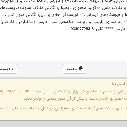
رسمی). ✅ موفقیت شغلی: طراحی و نگارش حرفه‌ای رزومه (ume/CV
ه و مقالات علمی ✅ تولید محتوای دیجیتال: نگارش مقالات سئوشده، پست‌های 
 و فروشگاه‌های اینترنتی. ✅ نویسندگی خلاق و ادبی: نگارش متون ادبی، دا
ا. ✅ ویراستاری: بازبینی و ویرایش تخصصی متون فارسی (ساختاری و نگارش
??? تلفن: 09397728318
پرینت
پسند
پلیس فتا:
 پیش از انجام معامله و هر نوع پرداخت وجه، از صحت کالا یا خدمات ار
حضوری انجام دهید و پیش از آن هیچ مبلغی را واریز نکنید
:
این سایت هیچ‌گونه منفعت و مسئولیتی در قبال معامله شما ندارد. با مطا