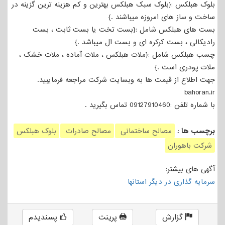
بلوک هبلکس :{بلوک سبک هبلکس بهترین و کم هزینه ترین گزینه در
ساخت و ساز های امروزه میباشند .}
بست های هبلکس شامل :{بست تخت یا بست ثابت ، بست
رادیکالی ، بست کرکره ای و بست ال میباشد .}
چسب هبلکس شامل :{ملات هبلکس ، ملات آماده ، ملات خشک ،
ملات پودری است .}
جهت اطلاع از قیمت ها به وبسایت شرکت مراجعه فرماییید.
bahoran.ir
با شماره تلفن :09127910460 تماس بگیرید .
برچسب ها :
مصالح ساختمانی
مصالح صادرات
بلوک هبلکس
شرکت باهوران
آگهی های بیشتر:
سرمایه گذاری در دیگر استانها
گزارش
پرینت
پسندیدم