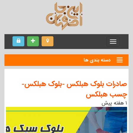
Menu
دسته بندی ها
صادرات بلوک هبلکس -بلوک هبلکس-
چسب هبلکس
۱ هفته پیش