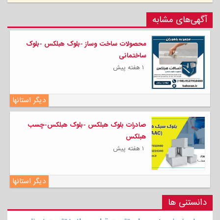
آگهی‌های مشابه
محصولات ساخت وساز -بلوک هبلکس -بلوک
ساختمانی
۱ هفته پیش
دیگر استانها
صادرات بلوک هبلکس -بلوک هبلکس-چسب
هبلکس
۱ هفته پیش
دیگر استانها
دانستنی ها