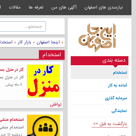
نیازمندی های اصفهان
آگهی های من
تعرفه ها
مقالات
ا
»
اینجا اصفهان
»
بازار کار
»
استخدا
استخدام
دسته بندی
کار در منزل بس
استخدام
کار در منزل ب
۸ ماه پیش
آماده به کار
سرمایه گذاری
توافقی
نمایندگی
استخدام منشی 
بازگشت به قبل >>
استخدام منشی 
دوشنبه 13 خرداد 1404