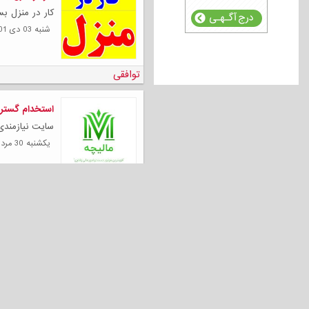
کار در منزل بس
شنبه 03 دی 1401
توافقی
استخدام گسترده
سایت نیازمندی
يكشنبه 30 مرداد 1401
توافقی
آزمون صدا و ه
این که فرآیند 
يكشنبه 19 تیر 1401
توافقی