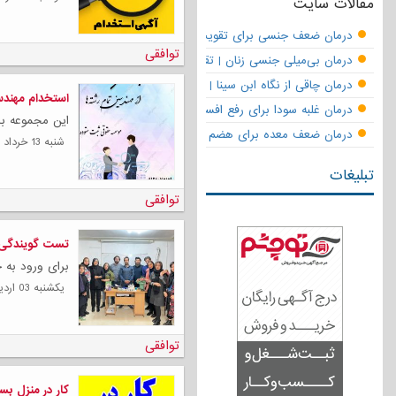
مقالات سایت
درمان ضعف جنسی برای تقویت قوای مردانه | تقویت نعوظ و رفع زودانزا
توافقی
درمان بی‌میلی جنسی زنان | تقویت قوای جنسی و بازگشت لذت
درمان چاقی از نگاه ابن سینا | نسخه حکما برای کاهش وزن طبیعی
استخدام مهند
درمان غلبه سودا برای رفع افسردگی
این مجموعه با 
درمان ضعف معده برای هضم قوی
شنبه 13 خرداد 1402
تبلیغات
توافقی
تست گویندگی و
برای ورود به ح
يكشنبه 03 ارديبهشت 1402
توافقی
کار در منزل بس