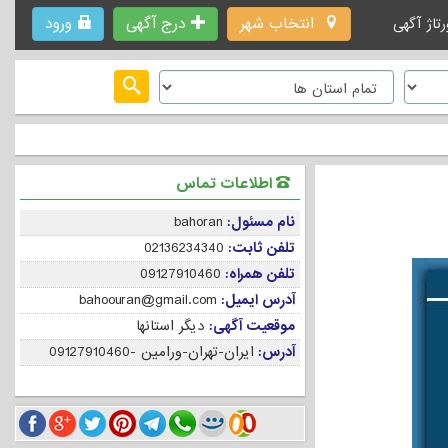
انتخاب شهر
درج آگهی
ورود
رتاژ آگهی
اطلاعات تماس
نام مسئول:
bahoran
تلفن ثابت:
02136234340
تلفن همراه:
09127910460
آدرس ایمیل:
bahoouran@gmail.com
موقعیت آگهی:
دیگر استانها
آدرس:
ایران-تهران-ورامین -09127910460