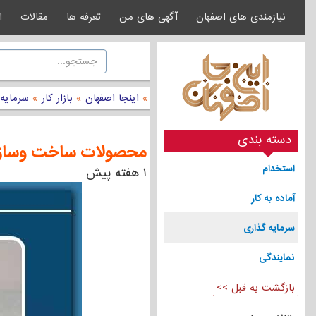
نیازمندی های اصفهان
آگهی های من
تعرفه ها
مقالات
ا
»
اینجا اصفهان
»
بازار کار
»
سرمایه
دسته بندی
محصولات ساخت وساز 
استخدام
۱ هفته پیش
آماده به کار
سرمایه گذاری
نمایندگی
بازگشت به قبل >>