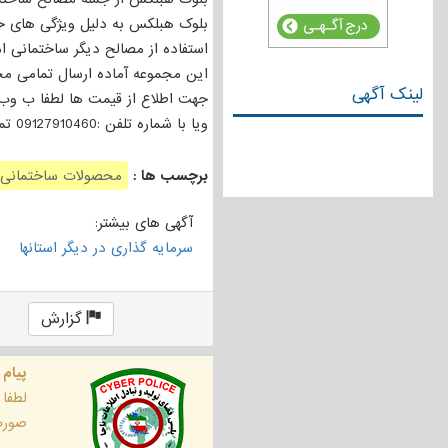
بلوک هبلکس به دلیل ویژگی های خا
استفاده از مصالح دیگر ساختمانی ا
این مجموعه آماده ارسال تمامی مح
لینک آگهی
جهت اطلاع از قیمت ها لطفا ب وب سایت 
ویا با شماره تلفن :09127910460 تماس حاصل فرمایید .
برچسب ها :
محصولات ساختمانی
آگهی های بیشتر:
سرمایه گذاری در دیگر استانها
گزارش
پیام 
لطفا
صورت 