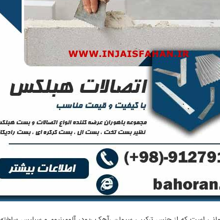
لی
انی است که از جنس ترکیبی سیمان ،آهک ،پودر آلومینیوم و سیلیس ساخت