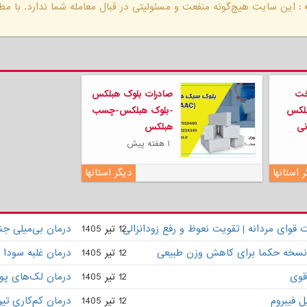
:
این سایت هیچ‌گونه منفعت و مسئولیتی در قبال معامله شما ندارد. با مطا
خت
صادرات بلوک هبلکس
بلکس
-بلوک هبلکس-چسب
نی
هبلکس
۱ هفته پیش
 استانها
دیگر استانها
وای مردانه | تقویت نعوظ و رفع زودانزالی
12 تیر 1405
درمان بی‌میلی ج
 | نسخه حکما برای کاهش وزن طبیعی
12 تیر 1405
درمان غلبه سودا 
قوی
12 تیر 1405
درمان لک‌های پو
 فیبروم
12 تیر 1405
درمان کم‌کاری تی