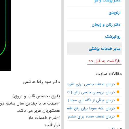
دکتر پوست و مو
ارتوپدی
دکتر زنان و زایمان
روانپزشک
سایر خدمات پزشکی
بازگشت به قبل >>
مقالات سایت
دکتر سید رضا هاشمی
درمان ضعف جنسی برای تقویت قوای مردانه | تقویت نعوظ و رفع زودانزا
درمان بی‌میلی جنسی زنان | تقویت قوای جنسی و بازگشت لذت
(فوق تخصص قلب و عروق)
درمان چاقی از نگاه ابن سینا | نسخه حکما برای کاهش وزن طبیعی
✅مطب ما با چندین سال سابقه درخ
درمان غلبه سودا برای رفع افسردگی
همشهریان عزیز می باشد.
درمان ضعف معده برای هضم قوی
✅شرح خدمات ما:
نوار قلب‌