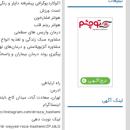
تبلیغات
اکوکاردیوگرافی پیشرفته داپلر و رنگی
تست ورزش
هولتر فشارخون
هولتر ریتم قلب
درمان واریس های سطحی
مشاوره سبک زندگی و تغذیه انواع 
مشاوره آنژیوپلاستی و درمان‌های ته
پیگیری روند درمان بیماران و پاسخگویی ۲۴ ساعته آنلاین
راه ارتباطی
ادرس:
تهران، سعادت آباد، میدان کاج ،ابتد
لینک آگهی
اینستاگرام
tp://instagram.com/drreza_hashemi
لینک نوبت دهی
or/dr-seyyed-reza-hashemi/ZPJdLG