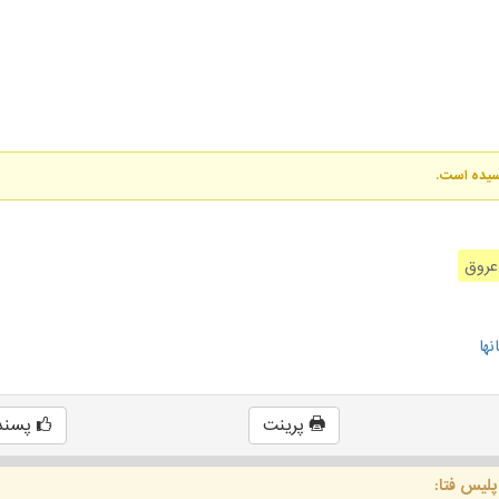
رسیده است.
روق
ها
پرینت
پسند
پلیس فتا: