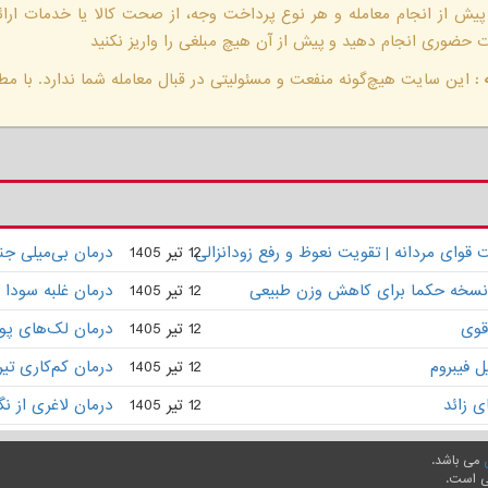
 پیش از انجام معامله و هر نوع پرداخت وجه، از صحت کالا یا خدمات ار
حضوری انجام دهید و پیش از آن هیچ مبلغی را واریز نکنید
:
این سایت هیچ‌گونه منفعت و مسئولیتی در قبال معامله شما ندارد. با مطا
وای مردانه | تقویت نعوظ و رفع زودانزالی
12 تیر 1405
درمان بی‌میلی ج
 | نسخه حکما برای کاهش وزن طبیعی
12 تیر 1405
درمان غلبه سودا 
قوی
12 تیر 1405
درمان لک‌های پو
 فیبروم
12 تیر 1405
درمان کم‌کاری تی
ی زائد
12 تیر 1405
درمان لاغری از ن
می باشد.
ی است.