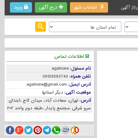
انتخاب شهر
درج آگهی
ورود
رتاژ آگهی
اطلاعات تماس
نام مسئول:
agahione
تلفن همراه:
09129563740
آدرس ایمیل:
agahione@gmail.com
موقعیت آگهی:
دیگر استانها
آدرس:
تهران، سعادت آباد، میدان کاج ،ابتدای
سرو شرقی ،مجتمع پایدار ،طبقه دوم واحد ۲۰۲