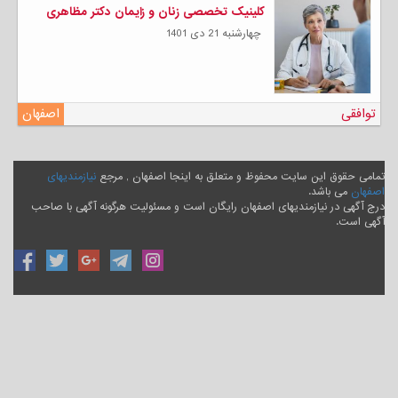
کلینیک تخصصی زنان و زایمان دکتر مظاهری
چهارشنبه 21 دی 1401
توافقی
اصفهان
تمامی حقوق این سایت محفوظ و متعلق به اینجا اصفهان , مرجع
نیازمندیهای
اصفهان
می باشد.
درج آگهی در نیازمندیهای اصفهان رایگان است و مسئولیت هرگونه آگهی با صاحب
آگهی است.