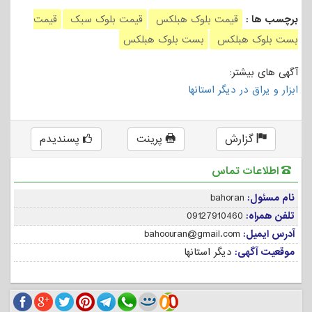
برچسب ها :
قیمت بلوک هبلکس
قیمت بلوک سبک
قیمت
بست بلوک هبلکس
بست بلوک هبلکس
آگهی های بیشتر:
ابزار و یراق در دیگر استانها
گزارش
پرینت
پسندیدم
اطلاعات تماس
نام مسئول:
bahoran
تلفن همراه:
09127910460
آدرس ایمیل:
bahoouran@gmail.com
موقعیت آگهی:
دیگر استانها