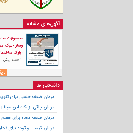
توجه 
آگهی‌های مشابه
محصولات سا
وساز -بلوک ه
-بلوک ساختما
۱ هفته پیش
دیگر
دانستنی ها
درمان ضعف جنسی برای تقویت ق
درمان چاقی از نگاه ابن سینا
درمان ضعف معده برای هضم 
درمان کیست و توده برای تحلیل