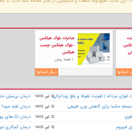
:
این سایت هیچ‌گونه منفعت و مسئولیتی در قبال معامله شما ندارد. با مطا
خت
صادرات بلوک هبلکس
بلکس
-بلوک هبلکس-چسب
نی
هبلکس
۱ هفته پیش
 استانها
دیگر استانها
وای مردانه | تقویت نعوظ و رفع زودانزالی
12 تیر 1405
درمان بی‌میلی ج
 | نسخه حکما برای کاهش وزن طبیعی
12 تیر 1405
درمان غلبه سودا 
قوی
12 تیر 1405
درمان لک‌های پو
 فیبروم
12 تیر 1405
درمان کم‌کاری تی