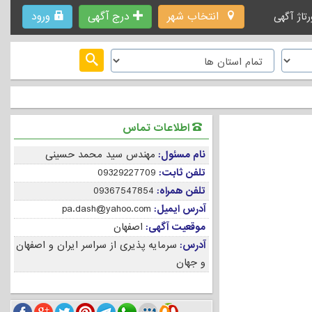
انتخاب شهر
درج آگهی
ورود
رتاژ آگهی
اطلاعات تماس
نام مسئول:
مهندس سید محمد حسینی
تلفن ثابت:
09329227709
تلفن همراه:
09367547854
آدرس ایمیل:
pa.dash@yahoo.com
موقعیت آگهی:
اصفهان
آدرس:
سرمایه پذیری از سراسر ایران و اصفهان
و جهان