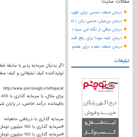
مقالات سایت
درمان ضعف جنسی برای تقویت قوای مردانه | تقویت نعوظ و رفع زودانزا
درمان بی‌میلی جنسی زنان | تقویت قوای جنسی و بازگشت لذت
درمان چاقی از نگاه ابن سینا | نسخه حکما برای کاهش وزن طبیعی
درمان غلبه سودا برای رفع افسردگی
درمان ضعف معده برای هضم قوی
تبلیغات
اگر بدنبال سرمایه پذیر با سابقه ش
تولیدکننده کیف تبلیغاتی و کیف سف
http://www.porronagh.ir/kiftejarat
باقیمانده درآمد خالص، در پایان ش
سرمایه گذاری با دریافتی ماهیانه:
#سرمایه گذاری با 100 میلیون تومان: حدود 5 میلیون تا 8 میلیون تومان دریافتی هر ماه
#سرمایه گذاری با 150 میلیون تومان: حدود 7 میلیون تا 12 میلیون تومان برداشت هر ماه