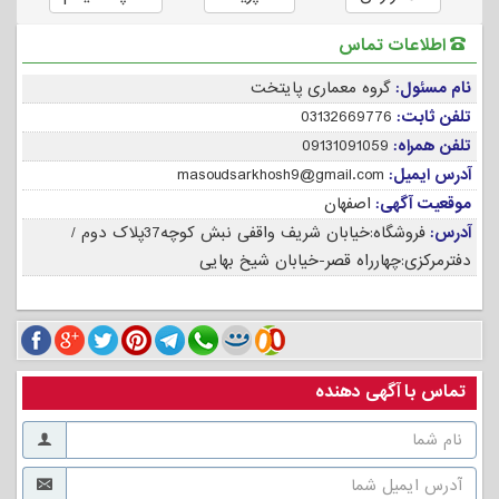
اطلاعات تماس
نام مسئول:
گروه معماری پایتخت
تلفن ثابت:
03132669776
تلفن همراه:
09131091059
آدرس ایمیل:
masoudsarkhosh9@gmail.com
موقعیت آگهی:
اصفهان
آدرس:
فروشگاه:خیابان شریف واقفی نبش کوچه37پلاک دوم /
دفترمرکزی:چهارراه قصر-خیابان شیخ بهایی
تماس با آگهی دهنده