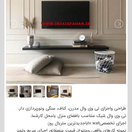
طراحی واجرای تی وی وال مدرن، کناف، سنگی ونورپردازی دار.
تی وی وال شیک متناسب بافضای منزل یامحل کارشما.
اجرای تخصصیtv wallباجدیدترین متریال روز.
نمونه کارهای واقعی ومتنوع، قیمت منصفانه، اجرای سریع وتمیز