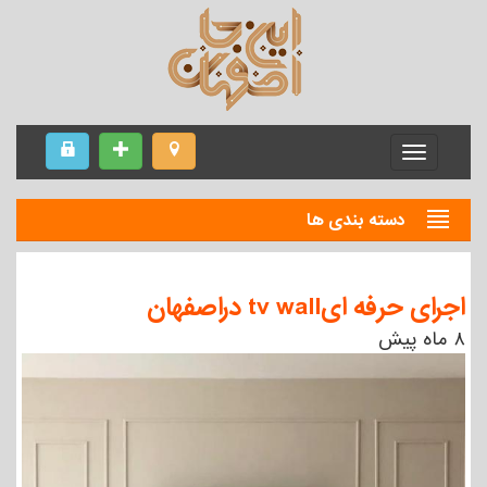
Menu
دسته بندی ها
اجرای حرفه ایtv wall دراصفهان
۸ ماه پیش