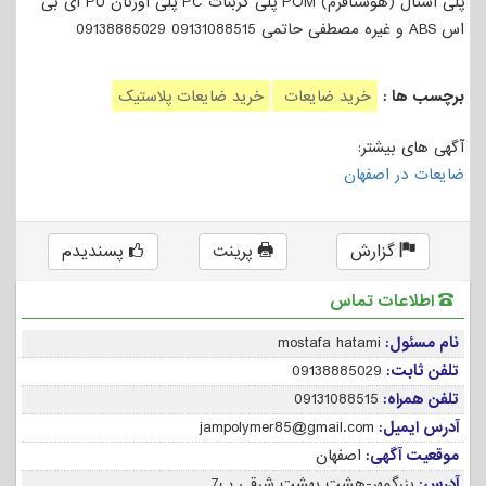
پلی استال (هوستافرم) POM پلی کربنات PC پلی اورتان PU ای بی
اس ABS و غیره مصطفی حاتمی 09131088515 09138885029
برچسب ها :
خرید ضایعات
خرید ضایعات پلاستیک
آگهی های بیشتر:
ضایعات در اصفهان
گزارش
پرینت
پسندیدم
اطلاعات تماس
نام مسئول:
mostafa hatami
تلفن ثابت:
09138885029
تلفن همراه:
09131088515
آدرس ایمیل:
jampolymer85@gmail.com
موقعیت آگهی:
اصفهان
آدرس:
بزرگمهر-هشت بهشت شرقی پ7