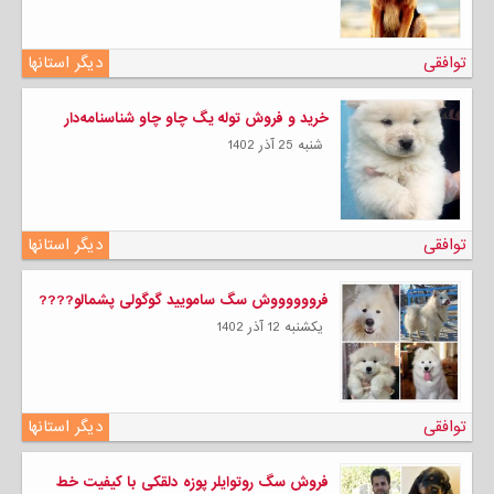
توافقی
دیگر استانها
خرید و فروش توله یگ چاو چاو شناسنامه‌دار
شنبه 25 آذر 1402
توافقی
دیگر استانها
فرووووووش سگ سامویید گوگولی پشمالو????
يكشنبه 12 آذر 1402
توافقی
دیگر استانها
فروش سگ روتوایلر پوزه دلقکی با کیفیت خط