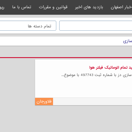
خبار اصفهان
بازدید های اخیر
قوانین و مقررات
تماس با ما
رپو
ازی
 تمام اتوماتیک فیلتر هوا
با شماره ثبت 497743 با موضوع...
فلاورجان