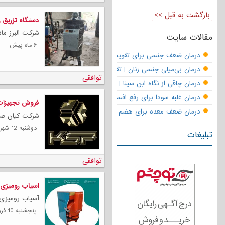
بازگشت به قبل >>
دستگاه تزریق 
شرکت البرز ماش
مقالات سایت
۶ ماه پیش
درمان ضعف جنسی برای تقویت قوای مردانه | تقویت نعوظ و رفع زودانزا
درمان بی‌میلی جنسی زنان | تقویت قوای جنسی و بازگشت لذت
توافقی
درمان چاقی از نگاه ابن سینا | نسخه حکما برای کاهش وزن طبیعی
درمان غلبه سودا برای رفع افسردگی
فروش تجهیزات 
درمان ضعف معده برای هضم قوی
شرکت کیان صنع
دوشنبه 12 شهریور 1403
تبلیغات
توافقی
اسیاب رومیزی 
آسیاب رومیزی 
پنجشنبه 10 فروردين 1402