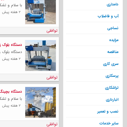
دامداری
با سلام و تشک
۲ هفته پیش
آب و فاضلاب
نساجی
توافقی
مزایده
دستگاه بلوک ز
مناقصه
دستگاه بلوک زن
۲ هفته پیش
سری کاری
پرسکاری
توافقی
تراشکاری
دستگاه بچینگ پ
با سلام و تشک
انبارداری
۲ هفته پیش
نصب و تعمیر
سایر خدمات
توافقی