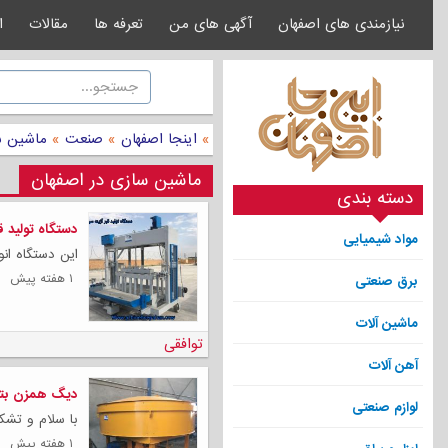
نیازمندی های اصفهان
آگهی های من
تعرفه ها
مقالات
ا
»
اینجا اصفهان
»
صنعت
»
ماشین س
ماشین سازی در اصفهان
دسته بندی
دستگاه تولید 
مواد شیمیایی
این دستگاه ان
۱ هفته پیش
برق صنعتی
ماشین آلات
توافقی
آهن آلات
دیگ همزن بت
لوازم صنعتی
با سلام و تشک
۱ هفته پیش