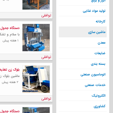
ابزار و یراق
تولید مواد غذایی
توافقی
کارخانه
دستگاه جدول 
ماشین سازی
با سلام و تشک
۱ هفته پیش
معدن
ضایعات
توافقی
بسته بندی
بلوک زن تغذیه
اتوماسیون صنعتی
ماشین بلوک زن آژینه 
۲ هفته پیش
خدمات صنعتی
الکترونیک
توافقی
کشاورزی
دستگاه جدول 