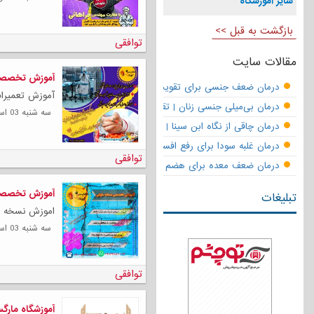
سایر آموزشگاه
بازگشت به قبل >>
توافقی
مقالات سایت
آموزش تخصصی 
درمان ضعف جنسی برای تقویت قوای مردانه | تقویت نعوظ و رفع زودانزا
آموزش تعمیرات
درمان بی‌میلی جنسی زنان | تقویت قوای جنسی و بازگشت لذت
سه شنبه 03 اسفند 1400
درمان چاقی از نگاه ابن سینا | نسخه حکما برای کاهش وزن طبیعی
درمان غلبه سودا برای رفع افسردگی
توافقی
درمان ضعف معده برای هضم قوی
آموزش تخصصی 
تبلیغات
اموزش نسخه خو
سه شنبه 03 اسفند 1400
توافقی
آموزشگاه مارگ