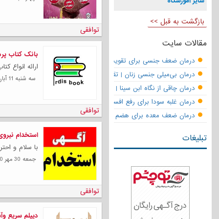
سایر آموزشگاه
بازگشت به قبل >>
توافقی
مقالات سایت
بانک کتاب پر
درمان ضعف جنسی برای تقویت قوای مردانه | تقویت نعوظ و رفع زودانزا
ارائه انواع کت
درمان بی‌میلی جنسی زنان | تقویت قوای جنسی و بازگشت لذت
سه شنبه 11 آبان 1400
درمان چاقی از نگاه ابن سینا | نسخه حکما برای کاهش وزن طبیعی
درمان غلبه سودا برای رفع افسردگی
توافقی
درمان ضعف معده برای هضم قوی
استخدام نیروی
تبلیغات
با سلام و احتر
جمعه 30 مهر 1400
توافقی
دیپلم سریع وآ