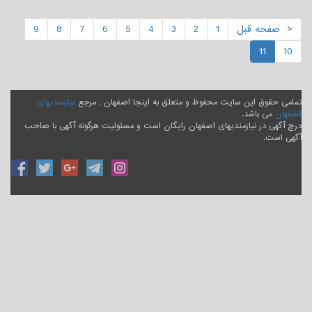
< صفحه قبل
1
2
3
4
5
6
7
8
9
11
10
تمامی حقوق این سایت محفوظ و متعلق به اینجا اصفهان , مرجع
نیازمندیهای
اصفهان
می باشد.
درج آگهی در نیازمندیهای اصفهان رایگان است و مسئولیت هرگونه آگهی با صاحب
آگهی است.