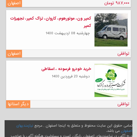
۹۸۷,۰۰۰ تومان
اصفهان
کمپر ون، موتورهوم، کاروان، تراک کمپر، تجهیزات
کمپر
چهارشنبه 08 ارديبهشت 1400
توافقی
اصفهان
خرید خودرو فرسوده ، اسقاطی
دوشنبه 23 فروردين 1400
توافقی
دیگر استانها
تمامی حقوق این سایت محفوظ و متعلق به اینجا اصفهان , مرجع
نیازمندیهای
اصفهان
می باشد.
درج آگهی در نیازمندیهای اصفهان رایگان است و مسئولیت هرگونه آگهی با صاحب