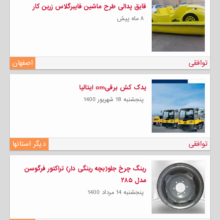
قایق پدالی طرح ماشین فایبرگلاس زرین کار
۸ ماه پیش
توافقی
اصفهان
یدک کش برقیom ایتالیا
پنجشنبه 18 شهریور 1400
توافقی
دیگر استانها
رینگ چرخ جلو(بچه رینگی دار) تراکتور فرگوسن
مدل ۲۸۵
پنجشنبه 14 مرداد 1400