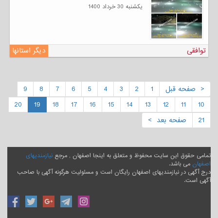
يكشنبه 30 خرداد 1400
توافقی
دیگر استانها
< صفحه قبل
1
2
3
4
5
6
7
8
9
20
19
18
17
16
15
14
13
12
11
10
21
صفحه بعد >
تمامی حقوق این سایت محفوظ و متعلق به اینجا اصفهان , مرجع
نیازمندیهای
اصفهان
می باشد.
درج آگهی در نیازمندیهای اصفهان رایگان است و مسئولیت هرگونه آگهی با صاحب
آگهی است.