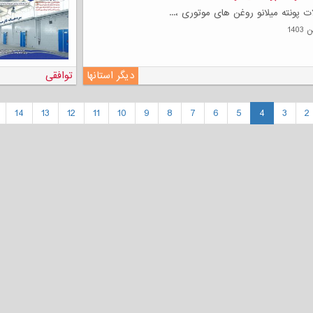
پونته میلانو روغن های موتوری ،...
دیگر استانها
توافقی
14
13
12
11
10
9
8
7
6
5
4
3
2