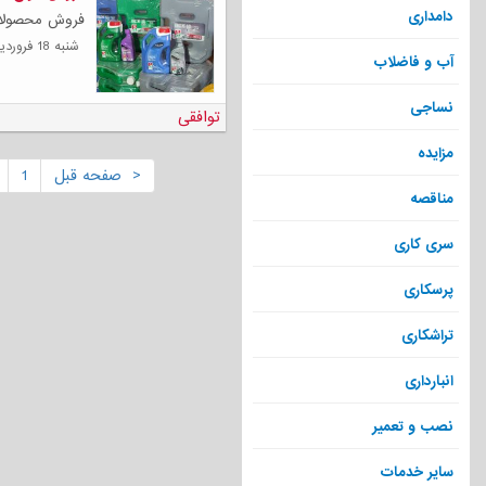
دامداری
فروش محصولات 
شنبه 18 فروردين 1403
آب و فاضلاب
نساجی
توافقی
مزایده
< صفحه قبل
1
مناقصه
سری کاری
پرسکاری
تراشکاری
انبارداری
نصب و تعمیر
سایر خدمات