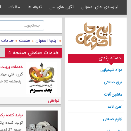
نیازمندی های اصفهان
آگهی های من
تعرفه ها
مقالات
ا
»
اینجا اصفهان
»
صنعت
»
خدمات 
خدمات صنعتی صفحه 4
دسته بندی
خدمات پرینت سه بعد
مواد شیمیایی
گروه فنی مهند
پنجشنبه 02 خرداد 1404
برق صنعتی
ماشین آلات
توافقی
آهن آلات
تولید کننده پک
لوازم صنعتی
تولید کننده پک
جمعه 27 ارديبهشت 1404