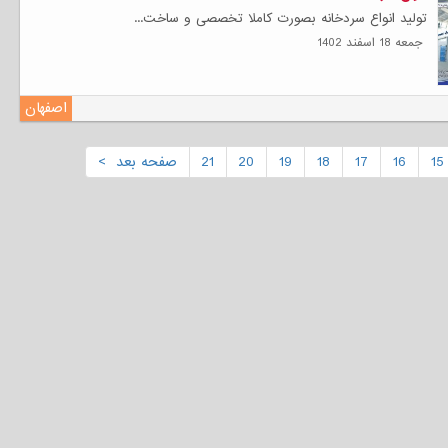
تولید انواع سردخانه بصورت کاملا تخصصی و ساخت...
جمعه 18 اسفند 1402
اصفهان
15
16
17
18
19
20
21
صفحه بعد >