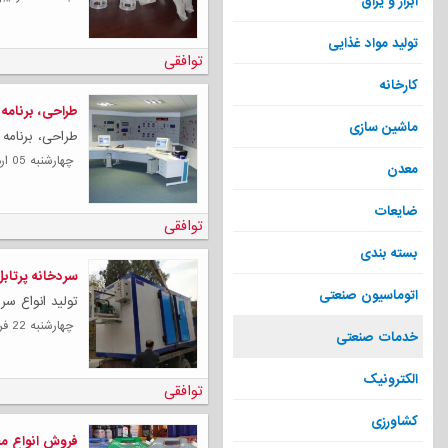
ابزار و یراق
تولید مواد غذایی
توافقی
کارخانه
طراحی، برنامه 
ماشین سازی
طراحی، برنامه 
چهارشنبه 05 ارديبهشت 1403
معدن
ضایعات
توافقی
بسته بندی
سردخانه پرتابل
اتوماسیون صنعتی
تولید انواع س
چهارشنبه 22 فروردين 1403
خدمات صنعتی
الکترونیک
توافقی
کشاورزی
فروش انواع مح