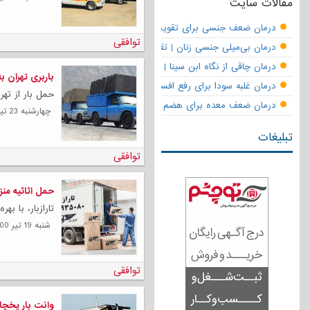
مقالات سایت
درمان ضعف جنسی برای تقویت قوای مردانه | تقویت نعوظ و رفع زودانزا
توافقی
درمان بی‌میلی جنسی زنان | تقویت قوای جنسی و بازگشت لذت
درمان چاقی از نگاه ابن سینا | نسخه حکما برای کاهش وزن طبیعی
باربری تهران ب
درمان غلبه سودا برای رفع افسردگی
حمل بار از تهر
درمان ضعف معده برای هضم قوی
چهارشنبه 23 تیر 1400
تبلیغات
توافقی
حمل اثاثیه من
تارازبار، با بهر
شنبه 19 تیر 1400
توافقی
وانت بار یخچا