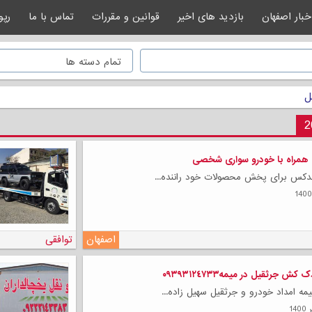
خبار اصفهان
بازدید های اخیر
قوانین و مقررات
تماس با ما
رپو
ل
ه همراه با خودرو سواری شخصی
کس برای پخش محصولات خود راننده...
اصفهان
توافقی
ش جرثقیل در میمه٠٩٣٩٣١٢٤٧٣٣
مه امداد خودرو و جرثقیل سهیل زاده...