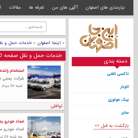
نیازمندی های اصفهان
آگهی های من
تعرفه ها
مقالات
ا
»
اینجا اصفهان
»
خدمات حمل و نق
خدمات حمل و نقل صفحه 20
دسته بندی
استخدام رانند
تاکسی تلفنی
شرکت پستی ند
شنبه 30 مرداد 1400
اتوبار
پیک موتوری
توافقی
سایر
امداد خودرو یدک ک
بازگشت به قبل >>
امداد خودرو می
سه شنبه 29 تیر 1400