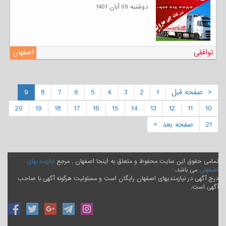
دوشنبه 09 آبان 1401
توافقی
اصفهان
< صفحه قبل
1
2
3
4
5
6
7
8
9
20
19
18
17
16
15
14
13
12
11
10
21
صفحه بعد >
تمامی حقوق این سایت محفوظ و متعلق به اینجا اصفهان , مرجع
نیازمندیهای
اصفهان
می باشد.
درج آگهی در نیازمندیهای اصفهان رایگان است و مسئولیت هرگونه آگهی با صاحب
آگهی است.