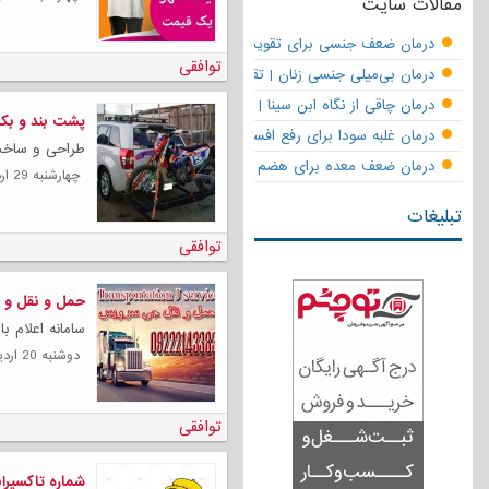
مقالات سایت
درمان ضعف جنسی برای تقویت قوای مردانه | تقویت نعوظ و رفع زودانزا
توافقی
درمان بی‌میلی جنسی زنان | تقویت قوای جنسی و بازگشت لذت
درمان چاقی از نگاه ابن سینا | نسخه حکما برای کاهش وزن طبیعی
پشت بند و بکس
درمان غلبه سودا برای رفع افسردگی
طراحی و ساخت
درمان ضعف معده برای هضم قوی
چهارشنبه 29 ارديبهشت 1400
تبلیغات
توافقی
حمل و نقل و ب
سامانه اعلام ب
دوشنبه 20 ارديبهشت 1400
توافقی
شماره تاکسیرا