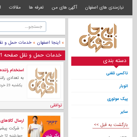
نیازمندی های اصفهان
آگهی های من
تعرفه ها
مقالات
ا
»
اینجا اصفهان
»
خدمات حمل و نق
خدمات حمل و نقل صفحه 21
دسته بندی
استخدام رانند
تاکسی تلفنی
به تعدادی رانن
يكشنبه 23 خرداد 1400
اتوبار
پیک موتوری
توافقی
سایر
ارسال کالاهای فر
بازگشت به قبل >>
✨ شرکت پیشروپست(PPT) یک سرویس ح
چهارشنبه 12 خرداد 1400