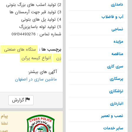
2) تولید اسلب های بزرگ بتونی
دامداری
3) تولید قبر جهت آرمستان ها
آب و فاضلاب
4) تولید پل های بتونی
5) تولید لوله باسایزبزرگ
نساجی
شماره تماس : 09134493276
مزایده
برچسب ها :
ستگاه های صنعتی
مناقصه
زن
انواع کیسه پرکن
سری کاری
آگهی های بیشتر:
پرسکاری
ماشین سازی در اصفهان
تراشکاری
گزارش
انبارداری
پیام 
نصب و تعمیر
لطفا
سایر خدمات
صورت 