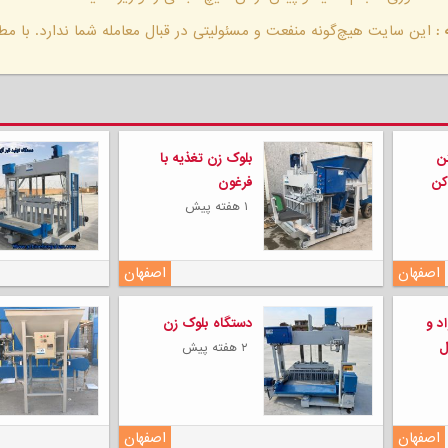
:
این سایت هیچ‌گونه منفعت و مسئولیتی در قبال معامله شما ندارد. با مطا
لی
ن
بلوک زن تغذیه با
کن
فرغون
۱ هفته پیش
اصفهان
اصفهان
د و
دستگاه بلوک زن
ل
۲ هفته پیش
اصفهان
اصفهان