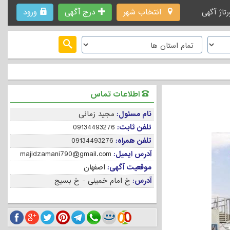
انتخاب شهر
درج آگهی
ورود
رتاژ آگهی
اطلاعات تماس
نام مسئول:
مجید زمانی
تلفن ثابت:
09134493276
تلفن همراه:
09134493276
آدرس ایمیل:
majidzamani790@gmail.com
موقعیت آگهی:
اصفهان
آدرس:
خ امام خمینی - خ بسیج