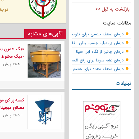
بازگشت به قبل >>
توجه 
مقالات سایت
آگهی‌های مشابه
درمان ضعف جنسی برای تقویت قوای مردانه | تقویت نعوظ و رفع زودانزا
درمان بی‌میلی جنسی زنان | تقویت قوای جنسی و بازگشت لذت
دیگ همزن بت
درمان چاقی از نگاه ابن سینا | نسخه حکما برای کاهش وزن طبیعی
-دیگ مخلوط 
درمان غلبه سودا برای رفع افسردگی
۱ هفته پیش
درمان ضعف معده برای هضم قوی
تبلیغات
کیسه پر کن موا
مصالح دیجیتا
۱ هفته پیش