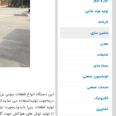
ابزار و یراق
تولید مواد غذایی
کارخانه
ماشین سازی
معدن
ضایعات
بسته بندی
اتوماسیون صنعتی
خدمات صنعتی
این دستگاه انواع قطعات بتونی بزرگ
الکترونیک
درجاجهت تولیداستفاده می نمایندکه
تولید قطعات زیررا داردودرصورت ن
کشاورزی
1) تولید تونل های هواکش جهت گلخانه ها و مصارف دیگر